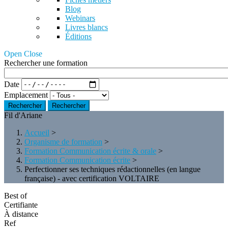
Blog
Webinars
Livres blancs
Éditions
Open Close
Rechercher une formation
Date
Emplacement
Rechercher
Fil d'Ariane
Accueil
>
Organisme de formation
>
Formation Communication écrite & orale
>
Formation Communication écrite
>
Perfectionner ses techniques rédactionnelles (en langue
française) - avec certification VOLTAIRE
Best of
Certifiante
À distance
Ref