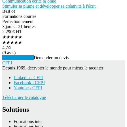
Communication écrite & orale
Stimuler sa plume et développer sa créativité à l'écrit
Best of
Formations courtes
Perfectionnement
3 jours - 21 heures
2 290€ HT
★★★★★
★★★★★
4.7
/5
(9 avis)
Voir la formation
Demander un devis
CFPJ
Depuis 1969, décrypter le monde pour mieux le raconter
Linkedin - CFPJ
Facebook - CFPJ
Youtube - CFPJ
Télécharger le catalogue
Solutions
Formations inter
Formations intra