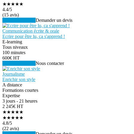
★★★★★
4.4
/5
(15 avis)
Voir la formation
Demander un devis
Communication écrite & orale
Ecrire pour être lu, ça s'apprend !
E-learning
Tous niveaux
100 minutes
600€ HT
Voir la formation
Nous contacter
Journalisme
Enrichir son style
A distance
Formations courtes
Expertise
3 jours - 21 heures
2 245€ HT
★★★★★
★★★★★
4.8
/5
(22 avis)
Voir la formation
Demander un devis