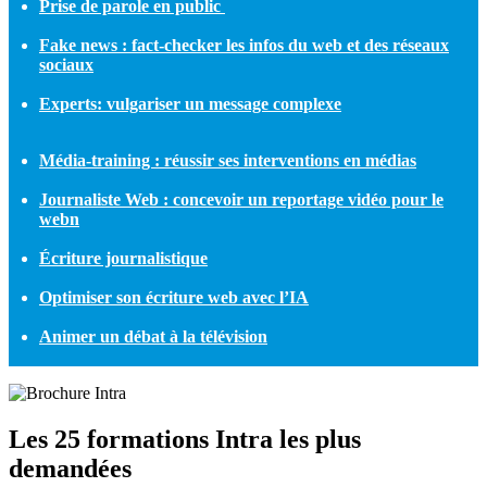
Prise de parole en public
Fake news : fact-checker les infos du web et des réseaux
sociaux
Experts: vulgariser un message complexe
Média-training : réussir ses interventions en médias
Journaliste Web : concevoir un reportage vidéo pour le
webn
Écriture journalistique
Optimiser son écriture web avec l’IA
Animer un débat à la télévision
Les 25 formations Intra les plus
demandées