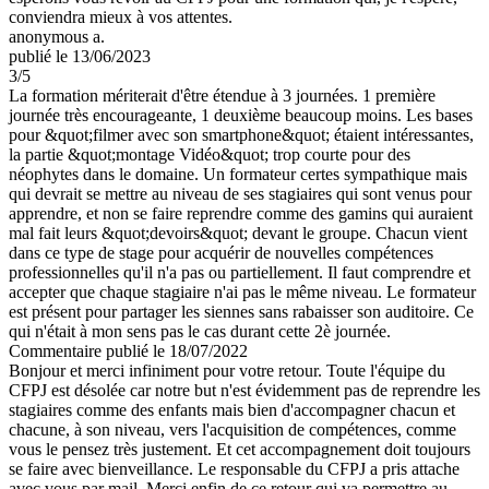
conviendra mieux à vos attentes.
anonymous a.
publié le 13/06/2023
3
/5
La formation mériterait d'être étendue à 3 journées. 1 première
journée très encourageante, 1 deuxième beaucoup moins. Les bases
pour &quot;filmer avec son smartphone&quot; étaient intéressantes,
la partie &quot;montage Vidéo&quot; trop courte pour des
néophytes dans le domaine. Un formateur certes sympathique mais
qui devrait se mettre au niveau de ses stagiaires qui sont venus pour
apprendre, et non se faire reprendre comme des gamins qui auraient
mal fait leurs &quot;devoirs&quot; devant le groupe. Chacun vient
dans ce type de stage pour acquérir de nouvelles compétences
professionnelles qu'il n'a pas ou partiellement. Il faut comprendre et
accepter que chaque stagiaire n'ai pas le même niveau. Le formateur
est présent pour partager les siennes sans rabaisser son auditoire. Ce
qui n'était à mon sens pas le cas durant cette 2è journée.
Commentaire
publié le 18/07/2022
Bonjour et merci infiniment pour votre retour. Toute l'équipe du
CFPJ est désolée car notre but n'est évidemment pas de reprendre les
stagiaires comme des enfants mais bien d'accompagner chacun et
chacune, à son niveau, vers l'acquisition de compétences, comme
vous le pensez très justement. Et cet accompagnement doit toujours
se faire avec bienveillance. Le responsable du CFPJ a pris attache
avec vous par mail. Merci enfin de ce retour qui va permettre au