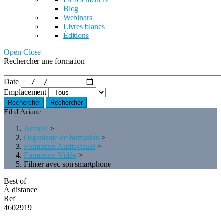
Blog
Webinars
Livres blancs
Éditions
Open Close
Rechercher une formation
Date
Emplacement
Rechercher
Fil d'Ariane
Accueil
>
Organisme de formation
>
Formation Audiovisuel
>
Formation Vidéo
>
Filmer avec son smartphone
Best of
À distance
Ref
4602919