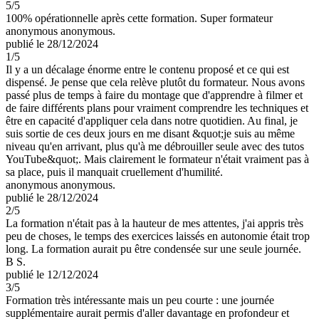
5
/5
100% opérationnelle après cette formation. Super formateur
anonymous anonymous.
publié le 28/12/2024
1
/5
Il y a un décalage énorme entre le contenu proposé et ce qui est
dispensé. Je pense que cela relève plutôt du formateur. Nous avons
passé plus de temps à faire du montage que d'apprendre à filmer et
de faire différents plans pour vraiment comprendre les techniques et
être en capacité d'appliquer cela dans notre quotidien. Au final, je
suis sortie de ces deux jours en me disant &quot;je suis au même
niveau qu'en arrivant, plus qu'à me débrouiller seule avec des tutos
YouTube&quot;. Mais clairement le formateur n'était vraiment pas à
sa place, puis il manquait cruellement d'humilité.
anonymous anonymous.
publié le 28/12/2024
2
/5
La formation n'était pas à la hauteur de mes attentes, j'ai appris très
peu de choses, le temps des exercices laissés en autonomie était trop
long. La formation aurait pu être condensée sur une seule journée.
B S.
publié le 12/12/2024
3
/5
Formation très intéressante mais un peu courte : une journée
supplémentaire aurait permis d'aller davantage en profondeur et