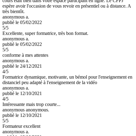
cours était bien dans votre espace participant en ligne. Le CFPJ
espère avoir l'occasion de vous revoir en présentiel ou à distance. A
très bientôt.
anonymous a.
publié le 05/02/2022
5
/5
Excellente, super formatrice, très bon format.
anonymous a.
publié le 05/02/2022
5
/5
conforme à mes attentes
anonymous a.
publié le 24/12/2021
4
/5
Formatrice dynamique, motivante, un bémol pour l'enseignement en
distanciel peu adapté à l'enseignement de la vidéo
anonymous a.
publié le 12/10/2021
4
/5
Intéressante mais trop courte...
anonymous anonymous.
publié le 12/10/2021
5
/5
Formateur excellent
anonymous a.