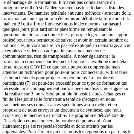
le démarrage de la formation. Il n’avait pas connaissance du
programme et il n’est d’ailleurs même pas inscrit dans la liste des
intervenants. De manière générale : aucune méthode / structure de la
formation, aucun support n’a été remis au début de la formation (cf.
mail en PJ qui affirme l’inverse) nous le découvrons par hasard
quelques jours plus tard sur la plateforme en remplissant le
questionnaire de satisfaction et il est plus que léger…aucun support
projeté pour nous permettre de suivre et avoir un certain nombre de
notions clés, le vocabulaire n'a pas été expliqué au démarrage, aucun
exemples de vidéos en adéquation avec nos métiers de
communicantes, rien de transposable. A noter également : la
formation a commencé tardivement. On nous a expliqué que c’était
lié au mesures COVID ce que nous pouvons comprendre mais
attendre un technicien pour pouvoir nous connecter au wifi et faire
les branchements pour projeter un peu moins. Le nombre de
participants (7) est peut-être excessif pour ce type de formation qui
nécessite un accompagnement parfois personnalisé. Une suggestion
: la réaliser sur 3 jours. Seul point plutôt positif, après échanges en
fin de 1ère journée le formateur a tenté de s’adapter en nous
transmettons ses connaissances spécifiques à son métier et en
proposant de nous envoyer un document de synthèse, que nous
avons reçu le mercredi 21 octobre. Le programme délivré lors de
l’inscription énonce un certain nombre de points qui n’ont
clairement pas été respectés/abordés et donc atteints par les
apprenantes. Pour être très précise, nous les reprenons un par dans le