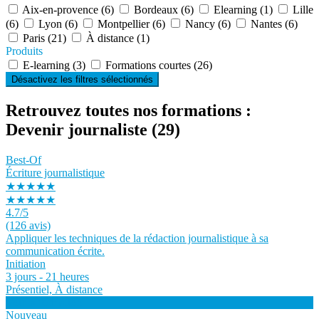
Aix-en-provence (6)
Bordeaux (6)
Elearning (1)
Lille
(6)
Lyon (6)
Montpellier (6)
Nancy (6)
Nantes (6)
Paris (21)
À distance (1)
Produits
E-learning (3)
Formations courtes (26)
Désactivez les filtres sélectionnés
Retrouvez toutes nos formations :
Devenir journaliste
(29)
Best-Of
Écriture journalistique
★★★★★
★★★★★
4.7
/5
(126 avis)
Appliquer les techniques de la rédaction journalistique à sa
communication écrite.
Initiation
3 jours - 21 heures
Présentiel, À distance
Voir la formation
Nouveau