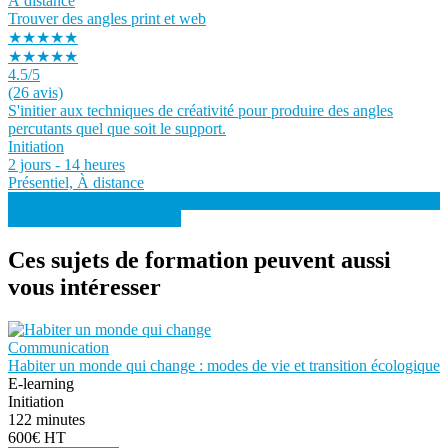
À distance
Trouver des angles print et web
★★★★★
★★★★★
4.5
/5
(26 avis)
S'initier aux techniques de créativité pour produire des angles
percutants quel que soit le support.
Initiation
2 jours - 14 heures
Présentiel, À distance
Voir la formation
Afficher plus de formations
Ces sujets de formation peuvent aussi
vous intéresser
Communication
Habiter un monde qui change : modes de vie et transition écologique
E-learning
Initiation
122 minutes
600€ HT