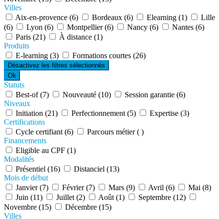
Villes
Aix-en-provence (6)
Bordeaux (6)
Elearning (1)
Lille
(6)
Lyon (6)
Montpellier (6)
Nancy (6)
Nantes (6)
Paris (21)
À distance (1)
Produits
E-learning (3)
Formations courtes (26)
Désactivez les filtres sélectionnés
Ok
Statuts
Best-of (7)
Nouveauté (10)
Session garantie (6)
Niveaux
Initiation (21)
Perfectionnement (5)
Expertise (3)
Certifications
Cycle certifiant (6)
Parcours métier ( )
Financements
Eligible au CPF (1)
Modalités
Présentiel (16)
Distanciel (13)
Mois de début
Janvier (7)
Février (7)
Mars (9)
Avril (6)
Mai (8)
Juin (11)
Juillet (2)
Août (1)
Septembre (12)
Novembre (15)
Décembre (15)
Villes