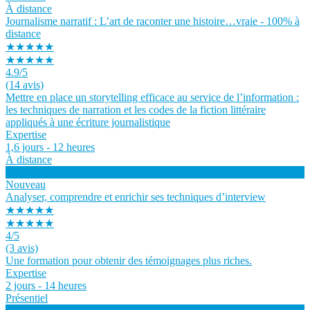
À distance
Journalisme narratif : L’art de raconter une histoire…vraie - 100% à
distance
★★★★★
★★★★★
4.9
/5
(14 avis)
Mettre en place un storytelling efficace au service de l’information :
les techniques de narration et les codes de la fiction littéraire
appliqués à une écriture journalistique
Expertise
1,6 jours - 12 heures
À distance
Voir la formation
Nouveau
Analyser, comprendre et enrichir ses techniques d’interview
★★★★★
★★★★★
4
/5
(3 avis)
Une formation pour obtenir des témoignages plus riches.
Expertise
2 jours - 14 heures
Présentiel