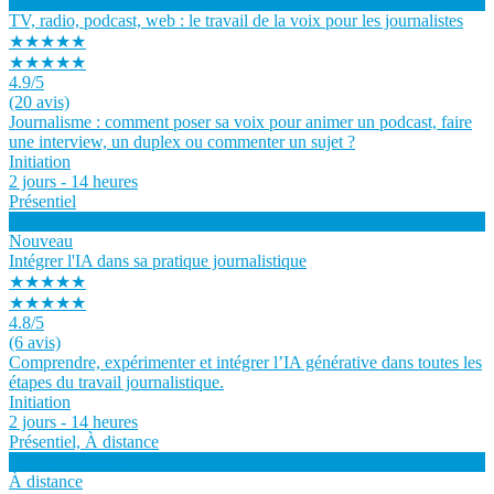
Voir la formation
TV, radio, podcast, web : le travail de la voix pour les journalistes
★★★★★
★★★★★
4.9
/5
(20 avis)
Journalisme : comment poser sa voix pour animer un podcast, faire
une interview, un duplex ou commenter un sujet ?
Initiation
2 jours - 14 heures
Présentiel
Voir la formation
Nouveau
Intégrer l'IA dans sa pratique journalistique
★★★★★
★★★★★
4.8
/5
(6 avis)
Comprendre, expérimenter et intégrer l’IA générative dans toutes les
étapes du travail journalistique.
Initiation
2 jours - 14 heures
Présentiel, À distance
Voir la formation
À distance