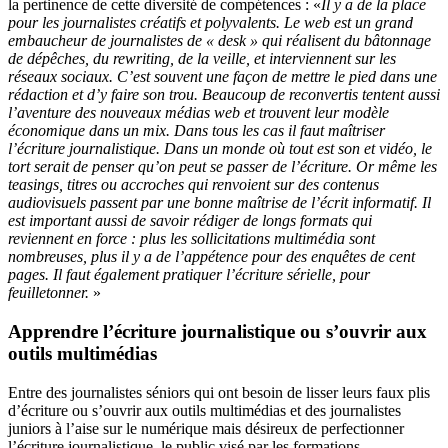
la pertinence de cette diversité de compétences : «
Il y a de la place
pour les journalistes créatifs et polyvalents. Le web est un grand
embaucheur de journalistes de « desk » qui réalisent du bâtonnage
de dépêches, du rewriting, de la veille, et interviennent sur les
réseaux sociaux. C’est souvent une façon de mettre le pied dans une
rédaction et d’y faire son trou. Beaucoup de reconvertis tentent aussi
l’aventure des nouveaux médias web et trouvent leur modèle
économique dans un mix. Dans tous les cas il faut maîtriser
l’écriture journalistique. Dans un monde où tout est son et vidéo, le
tort serait de penser qu’on peut se passer de l’écriture. Or même les
teasings, titres ou accroches qui renvoient sur des contenus
audiovisuels passent par une bonne maîtrise de l’écrit informatif. Il
est important aussi de savoir rédiger de longs formats qui
reviennent en force : plus les sollicitations multimédia sont
nombreuses, plus il y a de l’appétence pour des enquêtes de cent
pages. Il faut également pratiquer l’écriture sérielle, pour
feuilletonner.
»
Apprendre l’écriture journalistique ou s’ouvrir aux
outils multimédias
Entre des journalistes séniors qui ont besoin de lisser leurs faux plis
d’écriture ou s’ouvrir aux outils multimédias et des journalistes
juniors à l’aise sur le numérique mais désireux de perfectionner
l’écriture journalistique, le public visé par les formations