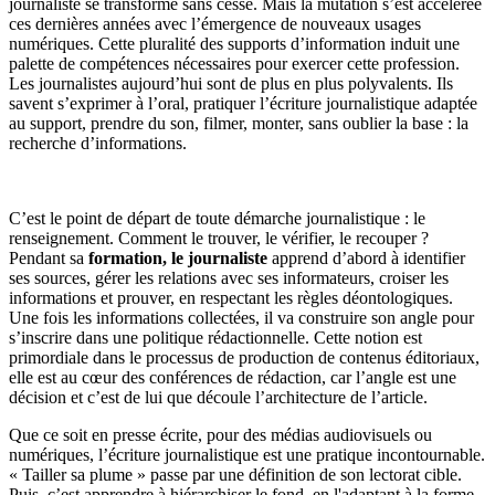
journaliste se transforme sans cesse. Mais la mutation s’est accélérée
ces dernières années avec l’émergence de nouveaux usages
numériques. Cette pluralité des supports d’information induit une
palette de compétences nécessaires pour exercer cette profession.
Les journalistes aujourd’hui sont de plus en plus polyvalents. Ils
savent s’exprimer à l’oral, pratiquer l’écriture journalistique adaptée
au support, prendre du son, filmer, monter, sans oublier la base : la
recherche d’informations.
C’est le point de départ de toute démarche journalistique : le
renseignement. Comment le trouver, le vérifier, le recouper ?
Pendant sa
formation, le journaliste
apprend d’abord à identifier
ses sources, gérer les relations avec ses informateurs, croiser les
informations et prouver, en respectant les règles déontologiques.
Une fois les informations collectées, il va construire son angle pour
s’inscrire dans une politique rédactionnelle. Cette notion est
primordiale dans le processus de production de contenus éditoriaux,
elle est au cœur des conférences de rédaction, car l’angle est une
décision et c’est de lui que découle l’architecture de l’article.
Que ce soit en presse écrite, pour des médias audiovisuels ou
numériques, l’écriture journalistique est une pratique incontournable.
« Tailler sa plume » passe par une définition de son lectorat cible.
Puis, c’est apprendre à hiérarchiser le fond, en l'adaptant à la forme