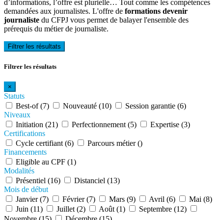
d’informations, l’offre est plurielle… Tout comme les compétences
demandées aux journalistes. L'offre de
formations devenir
journaliste
du CFPJ vous permet de balayer l'ensemble des
prérequis du métier de journaliste.
Filtrer les résultats
Filtrer les résultats
×
Statuts
Best-of (7)
Nouveauté (10)
Session garantie (6)
Niveaux
Initiation (21)
Perfectionnement (5)
Expertise (3)
Certifications
Cycle certifiant (6)
Parcours métier ()
Financements
Eligible au CPF (1)
Modalités
Présentiel (16)
Distanciel (13)
Mois de début
Janvier (7)
Février (7)
Mars (9)
Avril (6)
Mai (8)
Juin (11)
Juillet (2)
Août (1)
Septembre (12)
Novembre (15)
Décembre (15)