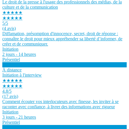
Le droit de la presse à l'usage des professionnels des médias, de la
culture et de la communication
★★★★★
★★★★★
5
/5
(4 avis)
Diffamation, présomption d'innocence, secret, droit de réponse :
connaître le droit pour mieux appréhender sa liberté d’informer, de
créer et de communiquer.
Initiation
2 jours - 14 heures
Présentiel
Voir la formation
À distance
Initiation à l'interview
★★★★★
★★★★★
4.8
/5
(17 avis)
Comment écouter vos interlocuteurs avec finesse, les inviter à se
raconter avec confiance, à livrer des informations avec rigueur
Initiation
3 jours - 21 heures
Présentiel
Voir la formation