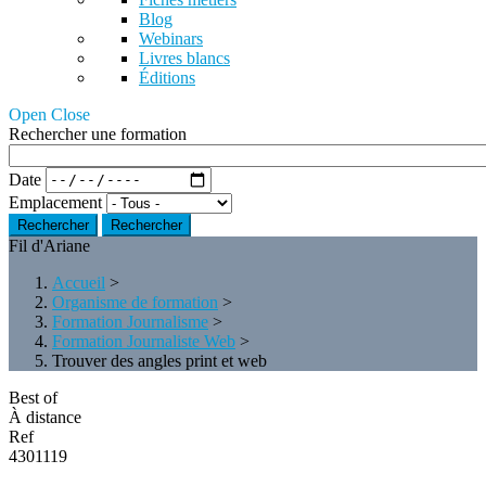
Blog
Webinars
Livres blancs
Éditions
Open Close
Rechercher une formation
Date
Emplacement
Rechercher
Fil d'Ariane
Accueil
>
Organisme de formation
>
Formation Journalisme
>
Formation Journaliste Web
>
Trouver des angles print et web
Best of
À distance
Ref
4301119