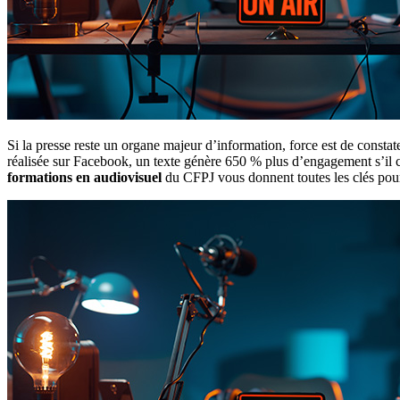
Si la presse reste un organe majeur d’information, force est de consta
réalisée sur Facebook, un texte génère 650 % plus d’engagement s’il 
formations en audiovisuel
du CFPJ vous donnent toutes les clés pour 