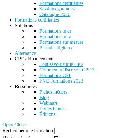
Formations certifiantes
Sessions garanties
Catalogue 2026
Formations certifiantes
Solutions
Formations inter
Formations intra
Formations sur mesure
Produits digitaux
Alternance
CPF / Financements
Tout savoir sur le CPF
Comment utiliser son CPF ?
Formations CPF
FNE Formations 2023
Ressources
Fiches métiers
Blog
Webinars
Livres blancs
Éditions
Open Close
Rechercher une formation
Date