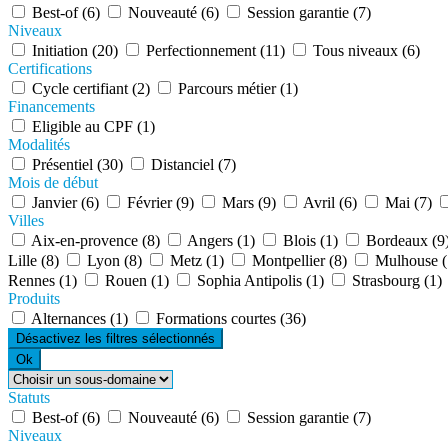
Best-of (6)
Nouveauté (6)
Session garantie (7)
Niveaux
Initiation (20)
Perfectionnement (11)
Tous niveaux (6)
Certifications
Cycle certifiant (2)
Parcours métier (1)
Financements
Eligible au CPF (1)
Modalités
Présentiel (30)
Distanciel (7)
Mois de début
Janvier (6)
Février (9)
Mars (9)
Avril (6)
Mai (7)
Villes
Aix-en-provence (8)
Angers (1)
Blois (1)
Bordeaux (9
Lille (8)
Lyon (8)
Metz (1)
Montpellier (8)
Mulhouse 
Rennes (1)
Rouen (1)
Sophia Antipolis (1)
Strasbourg (1)
Produits
Alternances (1)
Formations courtes (36)
Désactivez les filtres sélectionnés
Ok
Statuts
Best-of (6)
Nouveauté (6)
Session garantie (7)
Niveaux