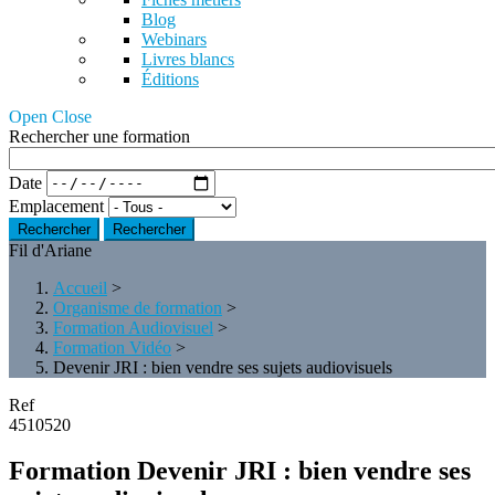
Blog
Webinars
Livres blancs
Éditions
Open Close
Rechercher une formation
Date
Emplacement
Rechercher
Fil d'Ariane
Accueil
>
Organisme de formation
>
Formation Audiovisuel
>
Formation Vidéo
>
Devenir JRI : bien vendre ses sujets audiovisuels
Ref
4510520
Formation Devenir JRI : bien vendre ses