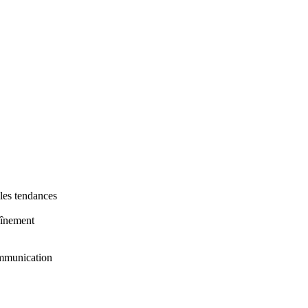
, les tendances
aînement
communication