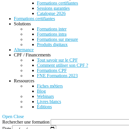
Formations certifiantes
Sessions garanties
Catalogue 2026
Formations certifiantes
Solutions
Formations inter
Formations intra
Formations sur mesure
Produits digitaux
Alternance
CPF / Financements
Tout savoir sur le CPF
Comment utiliser son CPF ?
Formations CPF
FNE Formations 2023
Ressources
Fiches métiers
Blog
Webinars
Livres blancs
Éditions
Open Close
Rechercher une formation
Date