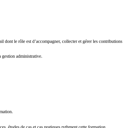
 dont le rôle est d’accompagner, collecter et gérer les contributions
gestion administrative.
rmation.
es, études de cas et cas pratiques rythment cette formation.