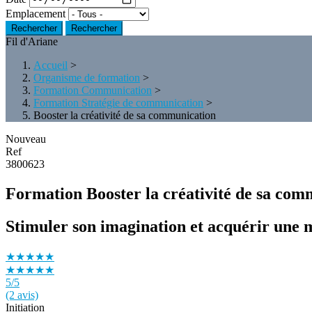
Emplacement
Rechercher
Fil d'Ariane
Accueil
>
Organisme de formation
>
Formation Communication
>
Formation Stratégie de communication
>
Booster la créativité de sa communication
Nouveau
Ref
3800623
Formation Booster la créativité de sa com
Stimuler son imagination et acquérir une 
★★★★★
★★★★★
5
/5
(2 avis)
Initiation