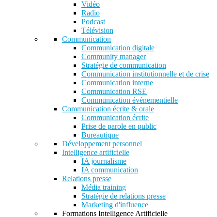
Vidéo
Radio
Podcast
Télévision
Communication
Communication digitale
Community manager
Stratégie de communication
Communication institutionnelle et de crise
Communication interne
Communication RSE
Communication événementielle
Communication écrite & orale
Communication écrite
Prise de parole en public
Bureautique
Développement personnel
Intelligence artificielle
IA journalisme
IA communication
Relations presse
Média training
Stratégie de relations presse
Marketing d'influence
Formations Intelligence Artificielle