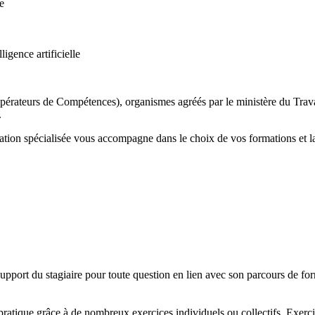
e
ligence artificielle
érateurs de Compétences), organismes agréés par le ministère du Travail
.
on spécialisée vous accompagne dans le choix de vos formations et la 
pport du stagiaire pour toute question en lien avec son parcours de fo
ratique grâce à de nombreux exercices individuels ou collectifs. Exercic