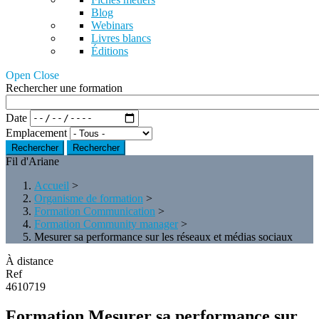
Blog
Webinars
Livres blancs
Éditions
Open Close
Rechercher une formation
Date
Emplacement
Rechercher
Fil d'Ariane
Accueil
>
Organisme de formation
>
Formation Communication
>
Formation Community manager
>
Mesurer sa performance sur les réseaux et médias sociaux
À distance
Ref
4610719
Formation Mesurer sa performance sur