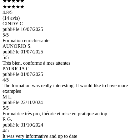
★★★★★
★★★★★
4.8
/5
(14 avis)
CINDY C.
publié le 16/07/2025
5
/5
Formation enrichissante
AUNORIO S.
publié le 01/07/2025
5
/5
Très bien, conforme à mes attentes
PATRICIA C.
publié le 01/07/2025
4
/5
The formation was really interesting. It would like to have more
examples
M L.
publié le 22/11/2024
5
/5
Formatrice très pro, théorie et mise en pratique au top.
R G.
publié le 31/10/2024
4
/5
It was very informative and up to date