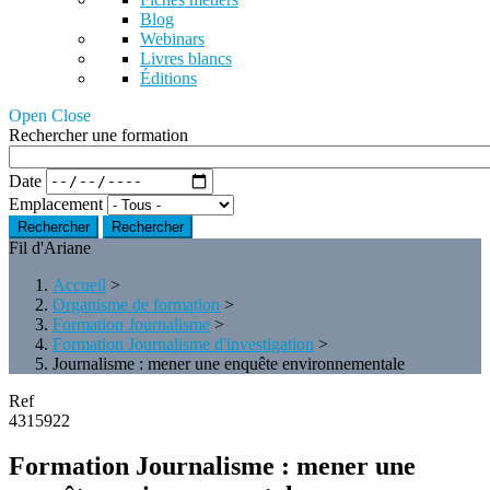
Blog
Webinars
Livres blancs
Éditions
Open Close
Rechercher une formation
Date
Emplacement
Rechercher
Fil d'Ariane
Accueil
>
Organisme de formation
>
Formation Journalisme
>
Formation Journalisme d'investigation
>
Journalisme : mener une enquête environnementale
Ref
4315922
Formation Journalisme : mener une