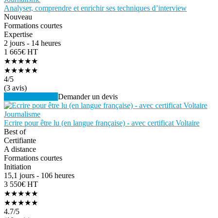
Analyser, comprendre et enrichir ses techniques d’interview
Nouveau
Formations courtes
Expertise
2 jours - 14 heures
1 665€ HT
★★★★★
★★★★★
4
/5
(3 avis)
Voir la formation
Demander un devis
Journalisme
Ecrire pour être lu (en langue française) - avec certificat Voltaire
Best of
Certifiante
A distance
Formations courtes
Initiation
15,1 jours - 106 heures
3 550€ HT
★★★★★
★★★★★
4.7
/5