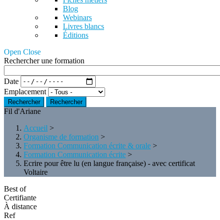
Blog
Webinars
Livres blancs
Éditions
Open Close
Rechercher une formation
Date
Emplacement
Rechercher
Fil d'Ariane
Accueil
>
Organisme de formation
>
Formation Communication écrite & orale
>
Formation Communication écrite
>
Ecrire pour être lu (en langue française) - avec certificat
Voltaire
Best of
Certifiante
À distance
Ref