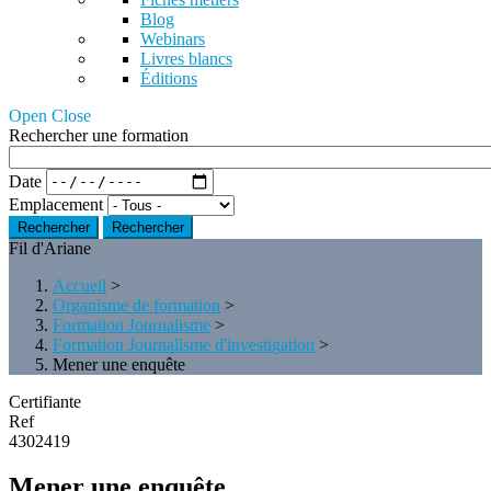
Blog
Webinars
Livres blancs
Éditions
Open Close
Rechercher une formation
Date
Emplacement
Rechercher
Fil d'Ariane
Accueil
>
Organisme de formation
>
Formation Journalisme
>
Formation Journalisme d'investigation
>
Mener une enquête
Certifiante
Ref
4302419
Mener une enquête