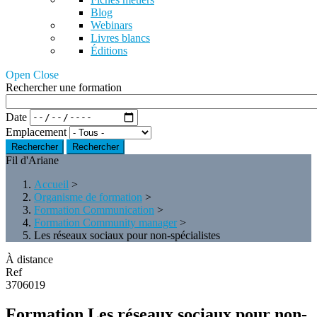
Blog
Webinars
Livres blancs
Éditions
Open Close
Rechercher une formation
Date
Emplacement
Rechercher
Fil d'Ariane
Accueil
>
Organisme de formation
>
Formation Communication
>
Formation Community manager
>
Les réseaux sociaux pour non-spécialistes
À distance
Ref
3706019
Formation Les réseaux sociaux pour non-