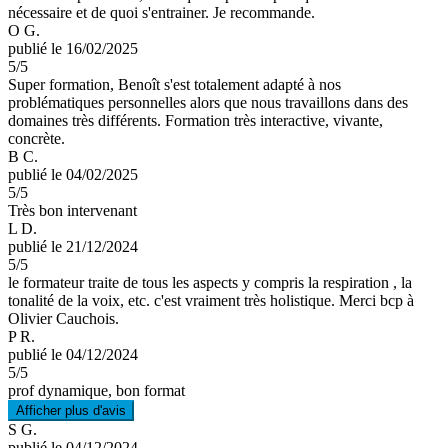
nécessaire et de quoi s'entrainer. Je recommande.
O G.
publié le 16/02/2025
5
/5
Super formation, Benoît s'est totalement adapté à nos
problématiques personnelles alors que nous travaillons dans des
domaines très différents. Formation très interactive, vivante,
concrète.
B C.
publié le 04/02/2025
5
/5
Très bon intervenant
L D.
publié le 21/12/2024
5
/5
le formateur traite de tous les aspects y compris la respiration , la
tonalité de la voix, etc. c'est vraiment très holistique. Merci bcp à
Olivier Cauchois.
P R.
publié le 04/12/2024
5
/5
prof dynamique, bon format
Afficher plus d'avis
S G.
publié le 04/12/2024