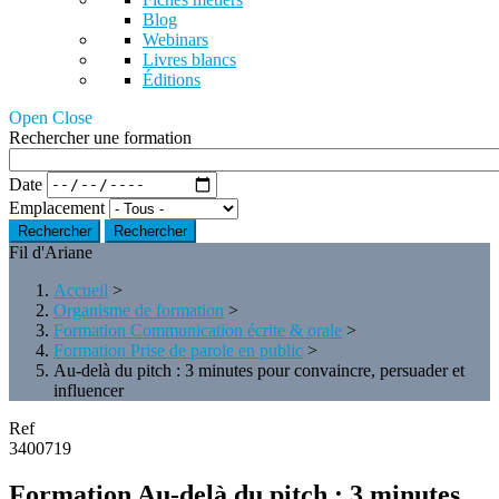
Blog
Webinars
Livres blancs
Éditions
Open Close
Rechercher une formation
Date
Emplacement
Rechercher
Fil d'Ariane
Accueil
>
Organisme de formation
>
Formation Communication écrite & orale
>
Formation Prise de parole en public
>
Au-delà du pitch : 3 minutes pour convaincre, persuader et
influencer
Ref
3400719
Formation Au-delà du pitch : 3 minutes