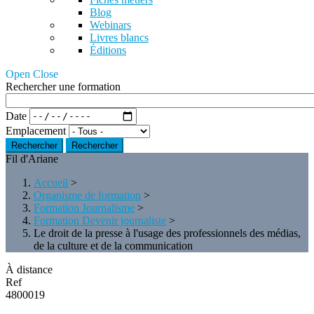
Blog
Webinars
Livres blancs
Éditions
Open Close
Rechercher une formation
Date
Emplacement
Rechercher
Fil d'Ariane
Accueil
>
Organisme de formation
>
Formation Journalisme
>
Formation Devenir journaliste
>
Le droit de la presse à l'usage des professionnels des médias,
de la culture et de la communication
À distance
Ref
4800019