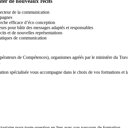
nter de nouveaux récits
secteur de la communication
mpagnes
rche efficace d’éco conception
eurs pour bâtir des messages adaptés et responsables
cits et de nouvelles représentations
 pratiques de communication
érateurs de Compétences), organismes agréés par le ministère du Travail
.
on spécialisée vous accompagne dans le choix de vos formations et la 
agiaire pour toute question en lien avec son parcours de formation.