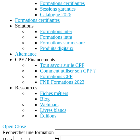
Formations certifiantes
Sessions garanties
Catalogue 2026
Formations certifiantes
Solutions
Formations inter
Formations intra
Formations sur mesure
Produits digitaux
Alternance
CPF / Financements
Tout savoir sur le CPF
Comment utiliser son CPF ?
Formations CPF
FNE Formations 2023
Ressources
Fiches métiers
Blog
Webinars
Livres blancs
Éditions
Open Close
Rechercher une formation
Date