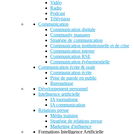
Vidéo
Radio
Podcast
Télévision
Communication
Communication digitale
Community manager
Stratégie de communication
Communication institutionnelle et de crise
Communication interne
Communication RSE
Communication événementielle
Communication écrite & orale
Communication écrite
Prise de parole en public
Bureautique
Développement personnel
Intelligence artificielle
IA journalisme
IA communication
Relations presse
Média training
Stratégie de relations presse
Marketing d'influence
Formations Intelligence Artificielle