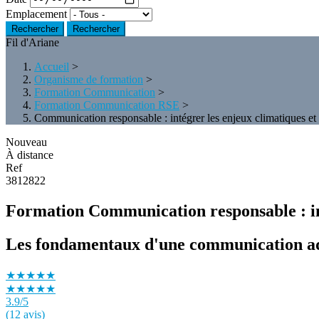
Emplacement
Rechercher
Fil d'Ariane
Accueil
>
Organisme de formation
>
Formation Communication
>
Formation Communication RSE
>
Communication responsable : intégrer les enjeux climatiques e
Nouveau
À distance
Ref
3812822
Formation Communication responsable : int
Les fondamentaux d'une communication ada
★★★★★
★★★★★
3.9
/5
(12 avis)