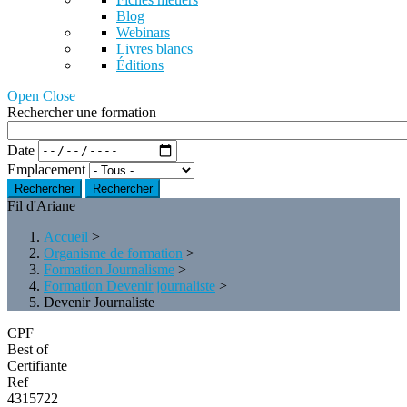
Blog
Webinars
Livres blancs
Éditions
Open Close
Rechercher une formation
Date
Emplacement
Rechercher
Fil d'Ariane
Accueil
>
Organisme de formation
>
Formation Journalisme
>
Formation Devenir journaliste
>
Devenir Journaliste
CPF
Best of
Certifiante
Ref
4315722