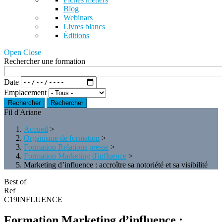
Blog
Webinars
Livres blancs
Éditions
Open Close
Rechercher une formation
Date
Emplacement
Rechercher
Fil d'Ariane
Accueil
>
Organisme de formation
>
Formation Relations presse
>
Formation Marketing d'influence
>
Marketing d’influence : accroître sa notoriété et sa visibilité
Best of
Ref
C19INFLUENCE
Formation Marketing d’influence :