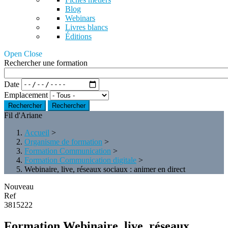
Blog
Webinars
Livres blancs
Éditions
Open Close
Rechercher une formation
Date
Emplacement
Rechercher
Fil d'Ariane
Accueil
>
Organisme de formation
>
Formation Communication
>
Formation Communication digitale
>
Webinaire, live, réseaux sociaux : animer en direct
Nouveau
Ref
3815222
Formation Webinaire, live, réseaux