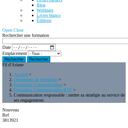
Blog
Webinars
Livres blancs
Éditions
Open Close
Rechercher une formation
Date
Emplacement
Rechercher
Fil d'Ariane
Accueil
>
Organisme de formation
>
Formation Communication
>
Formation Communication RSE
>
Communication responsable : mettre sa stratégie au service de
ses engagements
Nouveau
Ref
3813921