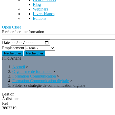
Blog
Webinars
Livres blancs
Éditions
Open Close
Rechercher une formation
Date
Emplacement
Rechercher
Fil d'Ariane
Accueil
>
Organisme de formation
>
Formation Communication
>
Formation Communication digitale
>
Piloter sa stratégie de communication digitale
Best of
À distance
Ref
3803319