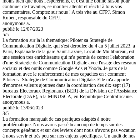
moins bien que nous l'espérerions, et c'est une bonne raison pour
continuer de travailler, se montrer attentif et réactif à tous vos
commentaires. Comptez sur nous ! A très vite au CFPJ. Simon
Ruben, responsable du CFPJ.
anonymous a.
publié le 12/07/2023
5
/5
La formation sur la la thematique: Piloter sa Strategie de
Communication Digitale, qui s'est deroulee du 4 au 5 juillet 2023, a
Paris, Esplanade de la gare Saint-Lazare, Local de Multibureau, est
une session tres enrichissante qui m'a permis de cerner l'elaboration
d'une Strategie de Communication Digitale avec l'usage des reseaux
sociaux et des outils comme Google Ads et Yooda. Je pars de la
formation avec le renforcement de mes capacites en : comment
Piloter sa Strategie de Communication Digitale. Elle m'a apporte
d'enormes valeurs ajoutees dans la coordination des dix-sept (17)
bureaux Electoraux Regionaux (BER) de la Division de l'Assistance
Electorale (DAE), a la MINUSCA, en Republique Centrafricaine.
anonymous a.
publié le 13/06/2023
3
/5
La formation manquait de cas pratiques adaptés à notre
problématique. Nous avons passé beaucoup de temps sur des
concepts généraux et sur des leviers dont nous n'avons pas vocation
à nous servir et très peu sur nos enjeux spécifiques. Un audit de nos