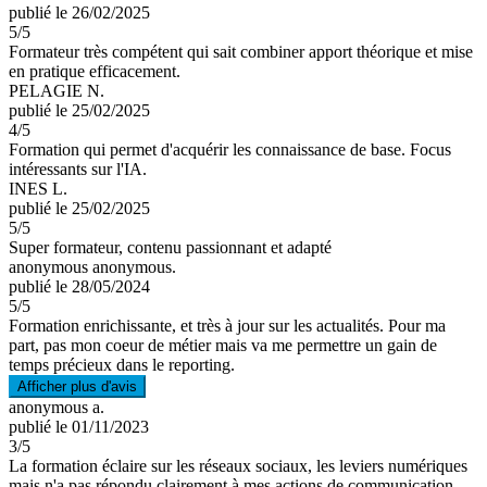
publié le 26/02/2025
5
/5
Formateur très compétent qui sait combiner apport théorique et mise
en pratique efficacement.
PELAGIE N.
publié le 25/02/2025
4
/5
Formation qui permet d'acquérir les connaissance de base. Focus
intéressants sur l'IA.
INES L.
publié le 25/02/2025
5
/5
Super formateur, contenu passionnant et adapté
anonymous anonymous.
publié le 28/05/2024
5
/5
Formation enrichissante, et très à jour sur les actualités. Pour ma
part, pas mon coeur de métier mais va me permettre un gain de
temps précieux dans le reporting.
Afficher plus d'avis
anonymous a.
publié le 01/11/2023
3
/5
La formation éclaire sur les réseaux sociaux, les leviers numériques
mais n'a pas répondu clairement à mes actions de communication