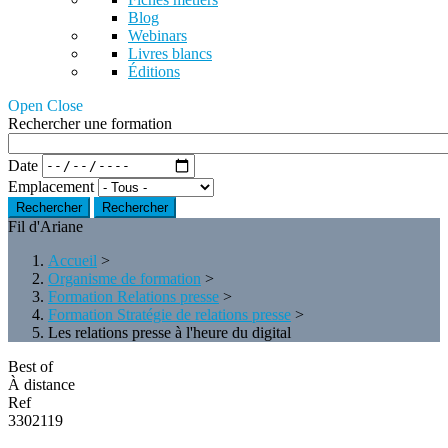
Blog
Webinars
Livres blancs
Éditions
Open Close
Rechercher une formation
Date
Emplacement
Rechercher
Fil d'Ariane
Accueil
>
Organisme de formation
>
Formation Relations presse
>
Formation Stratégie de relations presse
>
Les relations presse à l'heure du digital
Best of
À distance
Ref
3302119