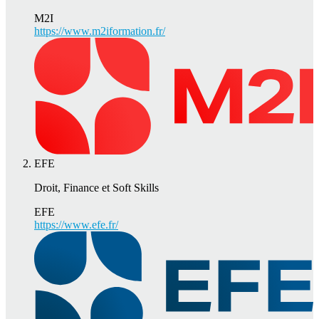
M2I
https://www.m2iformation.fr/
EFE
Droit, Finance et Soft Skills
EFE
https://www.efe.fr/