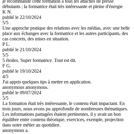
je recommande cette formation à tous les attachés de presse
débutants ; la formatrice était très intéressante et pleine d'énergie
K N.
publié le 22/10/2024
5
/5
Une approche pratique des relations avec les médias, avec une belle
place aux échanges avec la formatrice et les autres participants, des
cas concrets, des mises en situation.
P L.
publié le 21/10/2024
5
/5
5 étoiles. Super formatrice. Tout est dit.
F G.
publié le 19/10/2024
4
/5
J'ai appris quelques tips à mettre en application.
anonymous anonymous.
publié le 09/07/2024
5
/5
La formation était très intéressante, le contenu était impactant. En
trois jours, nous avons pu approfondir de nombreuses thématiques.
Les informations partagées étaient pertinentes, il y avait un bon
équilibre entre contenu théorique, exercices, exemple, projection
dans notre métier au quotidien.
anonymous a.