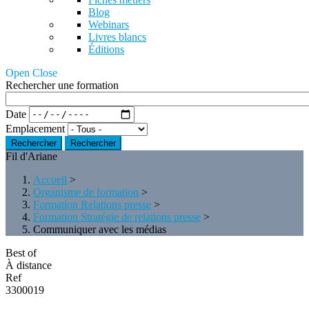
Blog
Webinars
Livres blancs
Éditions
Open Close
Rechercher une formation
Date
Emplacement
Rechercher
Fil d'Ariane
Accueil
>
Organisme de formation
>
Formation Relations presse
>
Formation Stratégie de relations presse
>
Communiquer avec les médias
Best of
À distance
Ref
3300019