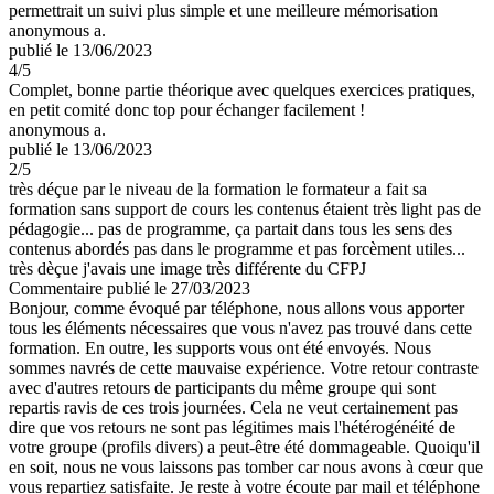
permettrait un suivi plus simple et une meilleure mémorisation
anonymous a.
publié le 13/06/2023
4
/5
Complet, bonne partie théorique avec quelques exercices pratiques,
en petit comité donc top pour échanger facilement !
anonymous a.
publié le 13/06/2023
2
/5
très déçue par le niveau de la formation le formateur a fait sa
formation sans support de cours les contenus étaient très light pas de
pédagogie... pas de programme, ça partait dans tous les sens des
contenus abordés pas dans le programme et pas forcèment utiles...
très dèçue j'avais une image très différente du CFPJ
Commentaire
publié le 27/03/2023
Bonjour, comme évoqué par téléphone, nous allons vous apporter
tous les éléments nécessaires que vous n'avez pas trouvé dans cette
formation. En outre, les supports vous ont été envoyés. Nous
sommes navrés de cette mauvaise expérience. Votre retour contraste
avec d'autres retours de participants du même groupe qui sont
repartis ravis de ces trois journées. Cela ne veut certainement pas
dire que vos retours ne sont pas légitimes mais l'hétérogénéité de
votre groupe (profils divers) a peut-être été dommageable. Quoiqu'il
en soit, nous ne vous laissons pas tomber car nous avons à cœur que
vous repartiez satisfaite. Je reste à votre écoute par mail et téléphone