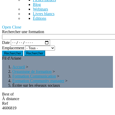
Blog
Webinars
Livres blancs
Éditions
Open Close
Rechercher une formation
Date
Emplacement
Rechercher
Fil d'Ariane
Accueil
>
Organisme de formation
>
Formation Communication
>
Formation Community manager
>
Écrire sur les réseaux sociaux
Best of
À distance
Ref
4606819