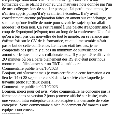
formatrice qui se plaint d'avoir eu une mauvaise note donnée par l'un
de mes collègues lors de son 1er passage. J'ai perdu mon temps, je
n'ai rien appris puisqu'il n'y avait rien à écouter... Il n'y avait
concrètement aucune préparation faites en amont sur cet échange, ne
serait-ce qu'une feuille de route pour savoir les sujets qu'on allait
aborder : et bien non. Ça s'est résumé à une palette d'égocentrisme à
coup de &quot;moi je&quot; tout au long de la conférence. Une fois
qu'on a bien pris des nouvelles de tout le monde, on se relance une
énième fois sur le CV de la formatrice, ce qui il me semble n'était
pas le but de cette conférence. Le niveau était très bas, je ne
comprends pas qu’il n’y ai pas un minimum de surveillance en
amont sur le travail de vos collaborateurs… Il y a peut-être dû avoir
2O minutes où on a parlé pleinement des RS et c’était pour nous
montrer une fille danser sur un TikTok, médiocre.
Commentaire
publié le 02/10/2023
Bonjour, oui sûrement mais je vous certifie que cette formation a eu
lieu les 14 et 28 septembre 2023 dans la société chez laquelle je
travaille (donc sur deux jours).
Commentaire
publié le 02/10/2023
Bonjour, merci pour cet avis. Votre commentaire ne concerne pas la
formation dans sa version 2 jours (comme affiché sur le site) mais
une version intra-entreprise de 3h30 adaptée à la demande de votre
entreprise. Votre commentaire a bien évidemment été transmis aux
équipes concernées.