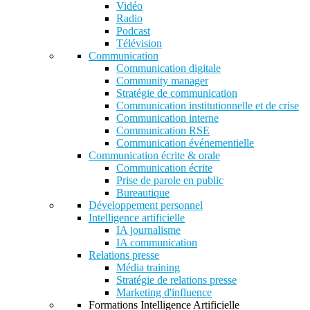
Vidéo
Radio
Podcast
Télévision
Communication
Communication digitale
Community manager
Stratégie de communication
Communication institutionnelle et de crise
Communication interne
Communication RSE
Communication événementielle
Communication écrite & orale
Communication écrite
Prise de parole en public
Bureautique
Développement personnel
Intelligence artificielle
IA journalisme
IA communication
Relations presse
Média training
Stratégie de relations presse
Marketing d'influence
Formations Intelligence Artificielle