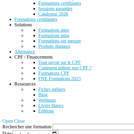
Formations certifiantes
Sessions garanties
Catalogue 2026
Formations certifiantes
Solutions
Formations inter
Formations intra
Formations sur mesure
Produits digitaux
Alternance
CPF / Financements
Tout savoir sur le CPF
Comment utiliser son CPF ?
Formations CPF
FNE Formations 2023
Ressources
Fiches métiers
Blog
Webinars
Livres blancs
Éditions
Open Close
Rechercher une formation
Date